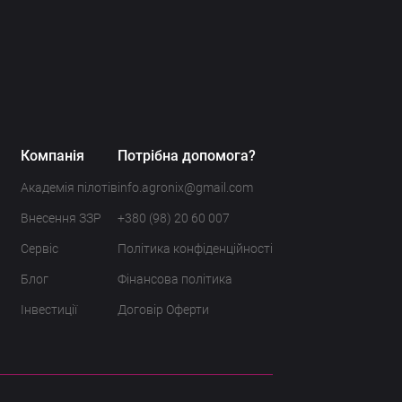
Компанія
Потрібна допомога?
Академія пілотів
info.agronix@gmail.com
Внесення ЗЗР
+380 (98) 20 60 007
Сервіс
Політика конфіденційності
Блог
Фінансова політика
Інвестиції
Договір Оферти