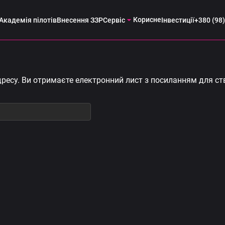
Корисне
Академія пілотів
Внесення ЗЗР
Сервіс
Інвестиції
+380 (98)
адресу. Ви отримаєте електронний лист з посиланням для с