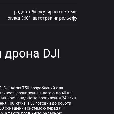
радар + бінокулярна система,
огляд 360°, автотрекінг рельєфу
 дрона DJI
. DJI Agras T50 розроблений для
ивості розпилення з вагою до 40 кг і
имальною швидкістю розпилення 24 л/хв
я 108 кг/хв, T50 готовий до роботи,
T50 оснащений системою передачі
зку, а також подвійною радарною