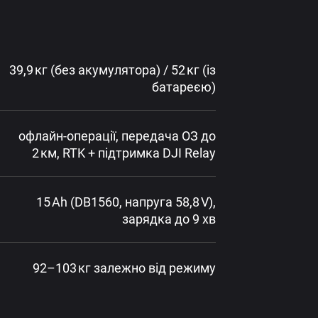
39,9 кг (без акумулятора) / 52 кг (із
батареєю)
офлайн-операції, передача ОЗ до
2 км, RTK + підтримка DJI Relay
15 Ah (DB1560, напруга 58,8 V),
зарядка до 9 хв
92–103 кг залежно від режиму