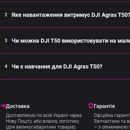
T50 має посилену конструкцію, нову систему управ
Яке навантаження витримує DJI Agras T50
2
До 40 кг для рідин або до 50 кг для гранул. Ідеаль
Чи можна DJI T50 використовувати на мал
3
Так, дрон ефективний як на великих, так і на се
Чи є навчання для DJI Agras T50?
4
Так, AGRONIX пропонує навчання пілотів DJI Agra
полі.
Доставка
Гарантія
Доставляємо по всій Україні через
Офіційна гаранті
Нову Пошту, або власну логістику
Запчастини та в
(для великогабаритних товарів).
— з обмеженою г