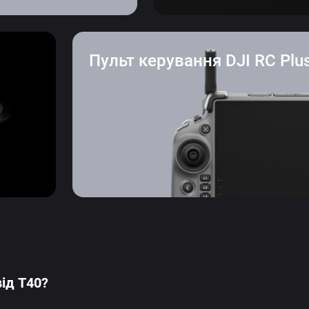
Пульт керування DJI RC Plu
від T40?