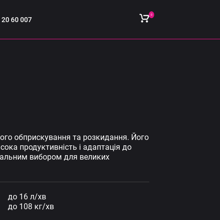
0
 20 60 007
ого обприскування та розкидання. Його
исока продуктивність і адаптація до
еальним вибором для великих
до 16 л/хв
до 108 кг/хв