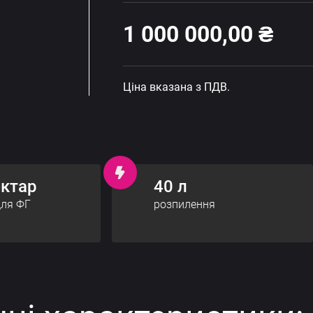
1 000 000,00
₴
Ціна вказана з ПДВ.
ектар
40 л
для ФГ
розпилення