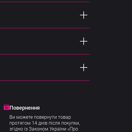
ший інтерфейс.
равлінням пілота.
о вийти на ефективну роботу з дроном у
Повернення
Ви можете повернути товар
протягом 14 днів після покупки,
згідно із Законом України «Про