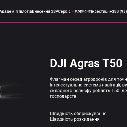
Корисне
Академія пілотів
Внесення ЗЗР
Сервіс
Інвестиції
+380 (98)
DJI Agras T50
Флагман серед агродронів для точн
інтелектуальна система навігації, в
складного рельєфу роблять T50 ід
господарств.
Швидкість обприскування
Швидкість розкидання