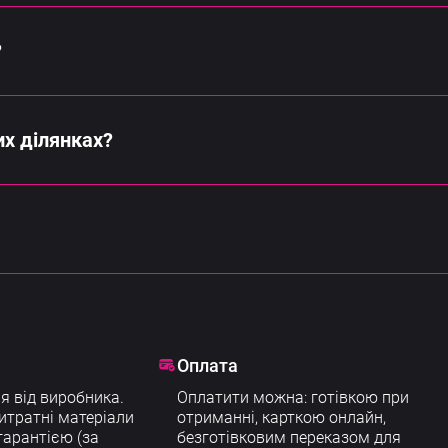
ління, кращу стабілізацію, вдосконалені радари та зручні
?
но підходить для ЗЗР, добрив і посіву сидератів.
их ділянках?
редніх господарствах. Може працювати автономно або під уп
s T50 — як базове, так і розширене. Ми допомагаємо швидк
Оплата
я від виробника.
Оплатити можна: готівкою при
итратні матеріали
отриманні, карткою онлайн,
арантією (за
безготівковим переказом для