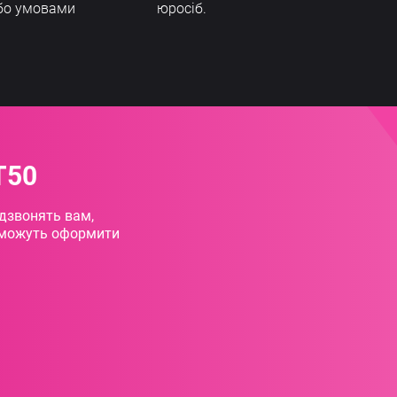
бо умовами
юросіб.
T50
едзвонять вам,
поможуть оформити