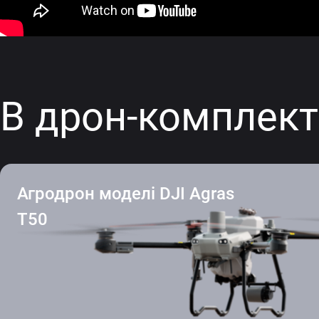
В дрон-комплект
Агродрон моделі DJI Agras
T50