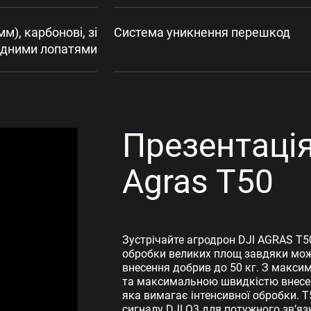
мм), карбонові, зі
Система уникнення перешкод
адними лопатями
Презентація
Agras T50
Зустрічайте агродрон DJI AGRAS T50
обробки великих площ завдяки можл
внесення добрив до 50 кг. З макс
та максимальною швидкістю внесенн
яка вимагає інтенсивної обробки. 
сигналу DJI O3 для потужного зв’я