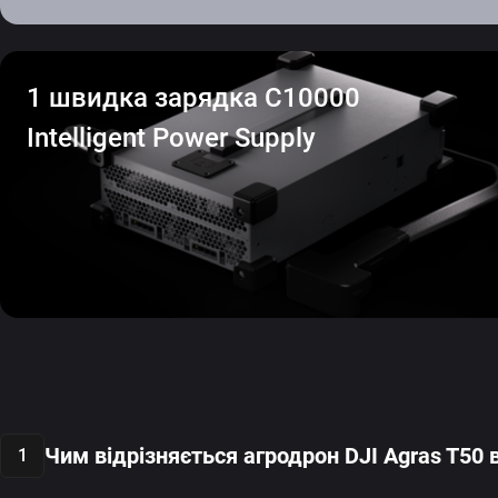
1 швидка зарядка C10000
Intelligent Power Supply
Чим відрізняється агродрон DJI Agras T50 
1