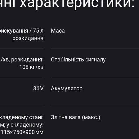
чні характеристики:
рискування / 75 л
Маса
розкидання
л/хв, розкидання:
Стабільність сигналу
108 кг/хв
36 V
Акумулятор
кладеному стані:
Злітна вага (макс.)
м; у складеному:
1115×750×900 мм