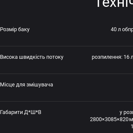
Техні
Розмір баку
40 л обп
Висока швидкість потоку
розпилення: 16 
Місце для змішувача
Габарити Д*Ш*В
у роз
2800×3085×820 м