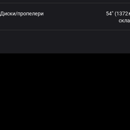
Диски/пропелери
54″ (1372 
скл