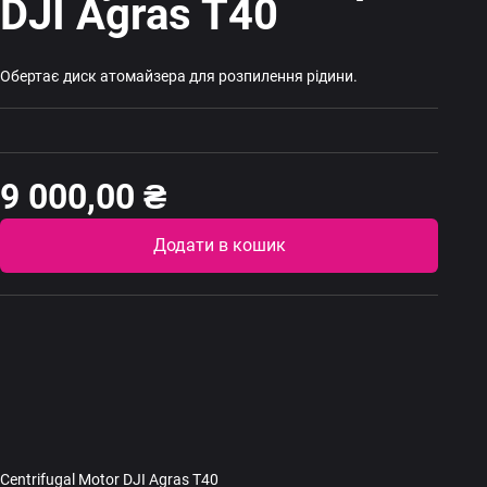
DJI Agras T40
Обертає диск атомайзера для розпилення рідини.
9 000,00
₴
Altern
Додати в кошик
Centrifugal Motor DJI Agras T40