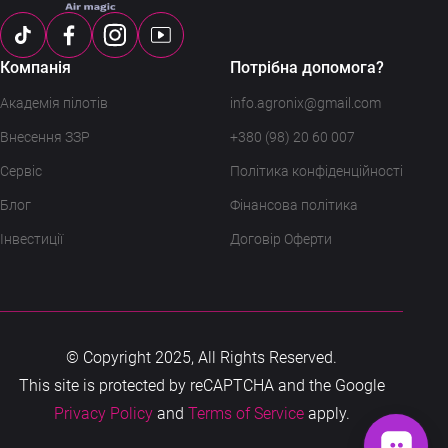
Компанія
Потрібна допомога?
Академія пілотів
info.agronix@gmail.com
Внесення ЗЗР
+380 (98) 20 60 007
Сервіс
Політика конфіденційності
Блог
Фінансова політика
Інвестиції
Договір Оферти
© Copyright 2025, All Rights Reserved.
This site is protected by reCAPTCHA and the Google
Privacy Policy
and
Terms of Service
apply.