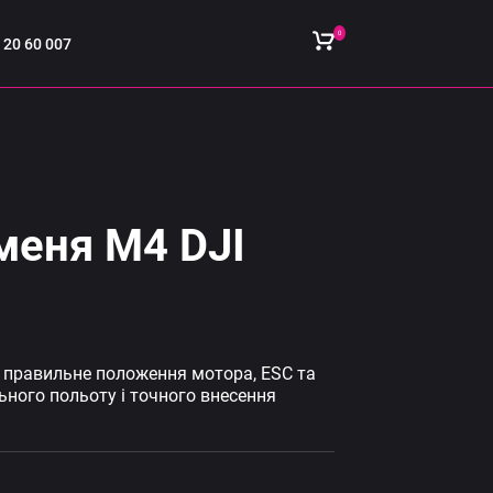
0
 20 60 007
меня M4 DJI
 правильне положення мотора, ESC та
ьного польоту і точного внесення