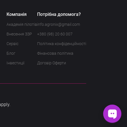
Компанія
Потрібна допомога?
Академія пілотів
info.agronix@gmail.com
Внесення ЗЗР
+380 (98) 20 60 007
Сервіс
Політика конфіденційності
Блог
Фінансова політика
Інвестиції
Договір Оферти
pply.