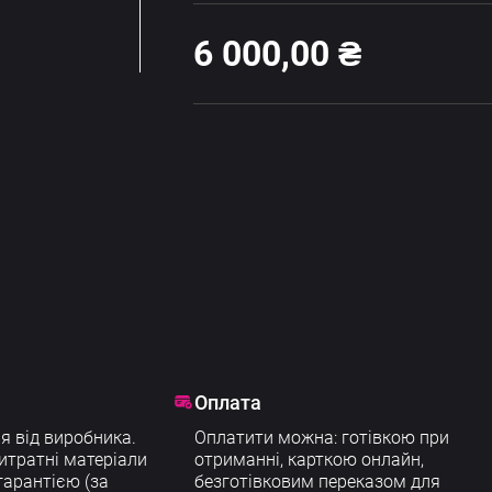
6 000,00
₴
Оплата
я від виробника.
Оплатити можна: готівкою при
итратні матеріали
отриманні, карткою онлайн,
арантією (за
безготівковим переказом для