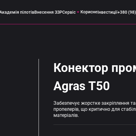
Корисне
Академія пілотів
Внесення ЗЗР
Сервіс
Інвестиції
+380 (98)
Конектор про
Agras T50
Забезпечує жорстке закріплення та
пропелерів, що критично для стабіл
матеріалів.