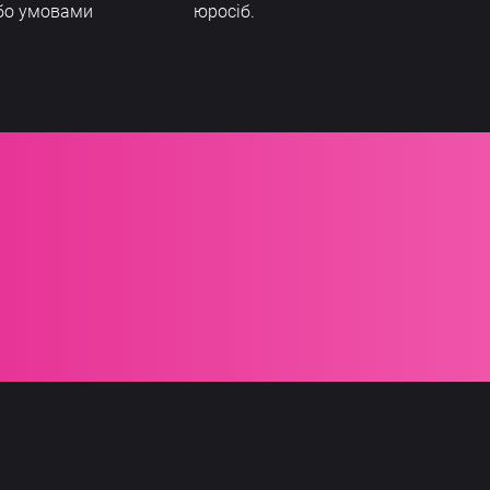
бо умовами
юросіб.