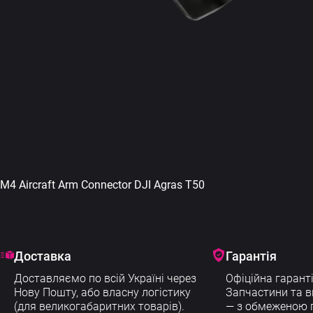
M4 Aircraft Arm Connector DJI Agras T50
Доставка
Гарантія
Доставляємо по всій Україні через
Офіційна гаранті
Нову Пошту, або власну логістику
Запчастини та в
(для великогабаритних товарів).
— з обмеженою г