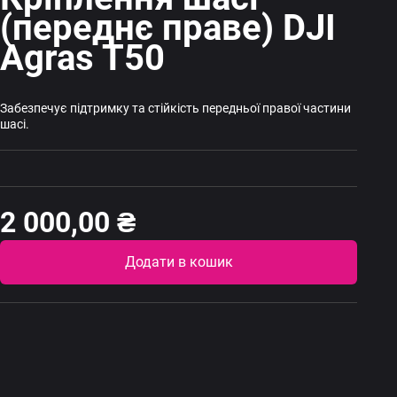
(переднє праве) DJI
Agras T50
Забезпечує підтримку та стійкість передньої правої частини
шасі.
2 000,00
₴
Altern
Додати в кошик