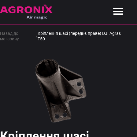
Назад до
Кріплення шасі (переднє праве) DJI Agras
/
магазину
T50
Кріплення шасі