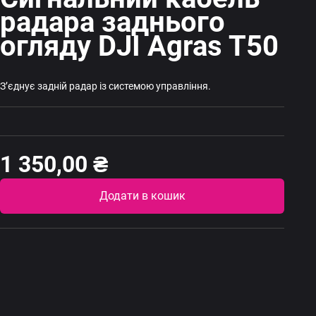
радара заднього
огляду DJI Agras T50
Зʼєднує задній радар із системою управління.
1 350,00
₴
Altern
Додати в кошик