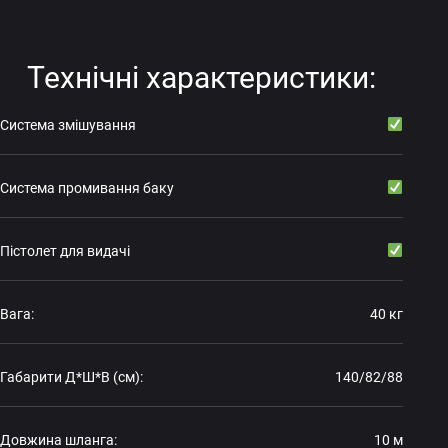
Технічні характеристики:
Система змiшування
Система промивання баку
Пiстолет для видачi
Вага:
40 кг
Габарити Д*Ш*В (см):
140/82/88
Довжина шланга:
10 м