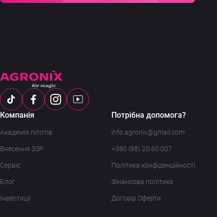
Компанія
Потрібна допомога?
Академія пілотів
info.agronix@gmail.com
Внесення ЗЗР
+380 (98) 20 60 007
Сервіс
Політика конфіденційності
Блог
Фінансова політика
Інвестиції
Договір Оферти